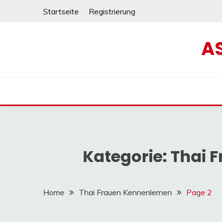
Skip
Startseite
Registrierung
to
content
A
Kategorie:
Thai 
Home
Thai Frauen Kennenlernen
Page 2