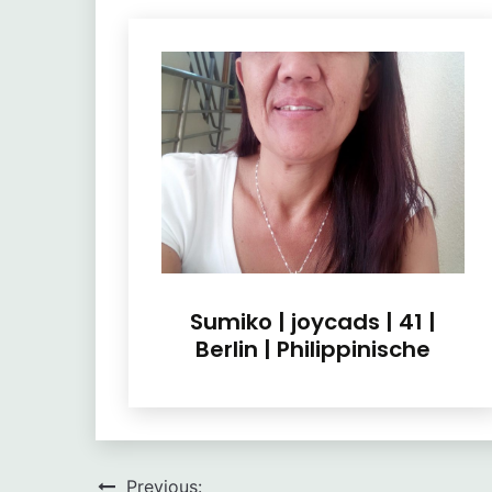
Sumiko | joycads | 41 |
Berlin | Philippinische
Beitragsnavigation
Previous: