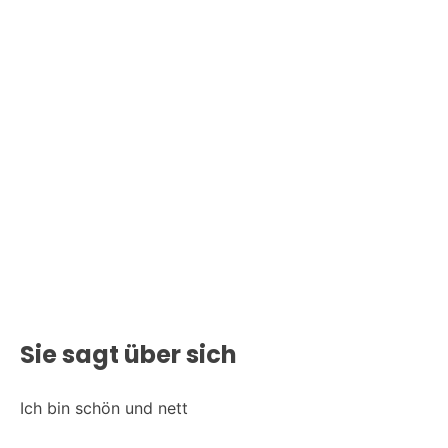
Weitere 
Sie sagt über sich
Ich bin schön und nett