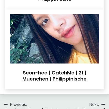
Seon-hee | CatchMe | 21 |
Muenchen | Philippinische
Beitragsnavigation
Previous:
Next: