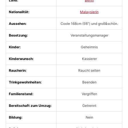
Land:
Berlin
Nationalität:
Malaysierin
Aussehen:
Coole 168cm (5’6″) und groß&schön.
Besetzung:
Veranstaltungsmanager
Kinder:
Geheimnis
Kinderwunsch:
Kassierer
Raucherin:
Raucht selten
Trinkgewohnheiten:
Beenden
Familienstand:
Vergriffen
Bereitschaft zum Umzug:
Getrennt
Bildung:
Nein