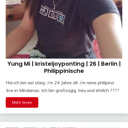
Yung Mi | kristeljoyponting | 26 | Berlin |
Philippinische
Hai ich bin axl stieg ..i’m 24 Jahre alt .i’m reine philipina
.live in Mindanao. Ich bin großzügig, treu und ehrlich ????
Mehr lesen