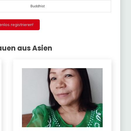
Buddhist
enlos registrieren!
auen aus Asien