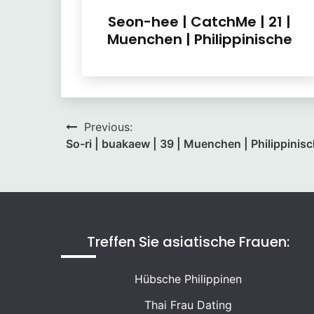
Seon-hee | CatchMe | 21 |
Muenchen | Philippinische
Beitragsnavigation
Previous:
So-ri | buakaew | 39 | Muenchen | Philippinis
Treffen Sie asiatische Frauen:
Hübsche Philippinen
Thai Frau Dating